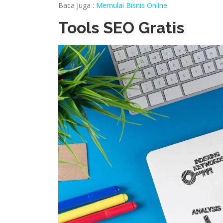
Baca Juga :
Memulai Bisnis Online
Tools SEO Gratis