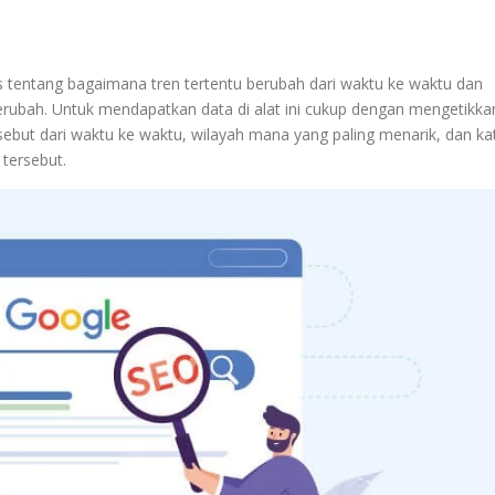
tentang bagaimana tren tertentu berubah dari waktu ke waktu dan
erubah. Untuk mendapatkan data di alat ini cukup dengan mengetikka
rsebut dari waktu ke waktu, wilayah mana yang paling menarik, dan ka
 tersebut.