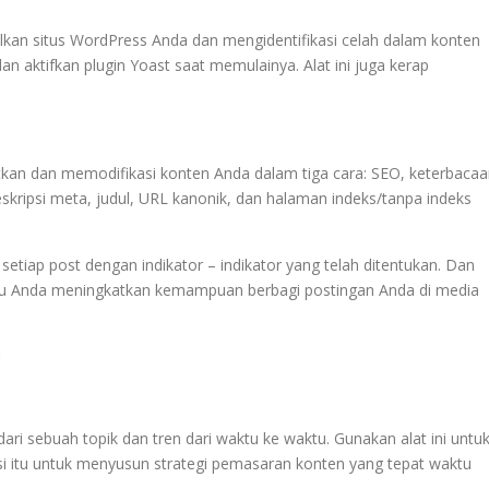
an situs WordPress Anda dan mengidentifikasi celah dalam konten
dan aktifkan plugin Yoast saat memulainya. Alat ini juga kerap
an dan memodifikasi konten Anda dalam tiga cara: SEO, keterbacaa
kripsi meta, judul, URL kanonik, dan halaman indeks/tanpa indeks
.
etiap post dengan indikator – indikator yang telah ditentukan. Dan
antu Anda meningkatkan kemampuan berbagi postingan Anda di media
ri sebuah topik dan tren dari waktu ke waktu. Gunakan alat ini untu
asi itu untuk menyusun strategi pemasaran konten yang tepat waktu