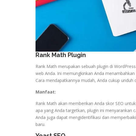
Rank Math Plugin
Rank Math merupakan sebuah plugin di WordPress.
web Anda. Ini memungkinkan Anda menambahkan jud
Cara mendapatkannya mudah, Anda cukup unduh dan 
Manfaat:
Rank Math akan memberikan Anda skor SEO untuk 
apa yang Anda targetkan, plugin ini menyarankan c
Anda juga dapat mengidentifikasi dan memperbaik
baru.
Yoast SEO