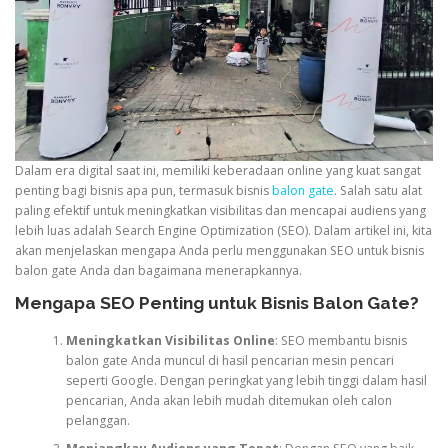
Dalam era digital saat ini, memiliki keberadaan online yang kuat sangat
penting bagi bisnis apa pun, termasuk bisnis
balon gate
. Salah satu alat
paling efektif untuk meningkatkan visibilitas dan mencapai audiens yang
lebih luas adalah Search Engine Optimization (SEO). Dalam artikel ini, kita
akan menjelaskan mengapa Anda perlu menggunakan SEO untuk bisnis
balon gate Anda dan bagaimana menerapkannya.
Mengapa SEO Penting untuk Bisnis Balon Gate?
Meningkatkan Visibilitas Online
: SEO membantu bisnis
balon gate Anda muncul di hasil pencarian mesin pencari
seperti Google. Dengan peringkat yang lebih tinggi dalam hasil
pencarian, Anda akan lebih mudah ditemukan oleh calon
pelanggan.