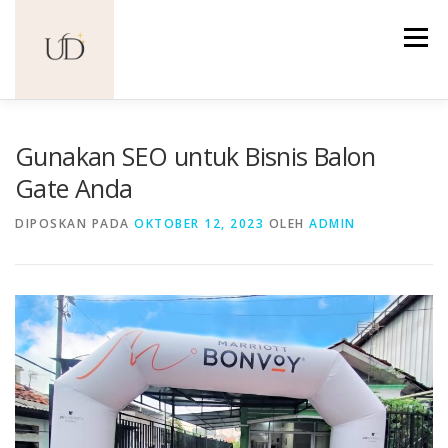
Lompat
ke
Menu
konten
Gunakan SEO untuk Bisnis Balon
Gate Anda
DIPOSKAN PADA
OKTOBER 12, 2023
OLEH
ADMIN