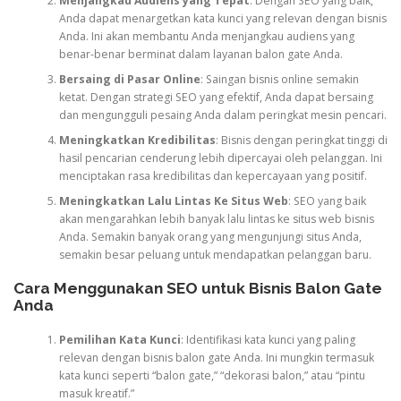
Menjangkau Audiens yang Tepat
: Dengan SEO yang baik,
Anda dapat menargetkan kata kunci yang relevan dengan bisnis
Anda. Ini akan membantu Anda menjangkau audiens yang
benar-benar berminat dalam layanan balon gate Anda.
Bersaing di Pasar Online
: Saingan bisnis online semakin
ketat. Dengan strategi SEO yang efektif, Anda dapat bersaing
dan mengungguli pesaing Anda dalam peringkat mesin pencari.
Meningkatkan Kredibilitas
: Bisnis dengan peringkat tinggi di
hasil pencarian cenderung lebih dipercayai oleh pelanggan. Ini
menciptakan rasa kredibilitas dan kepercayaan yang positif.
Meningkatkan Lalu Lintas Ke Situs Web
: SEO yang baik
akan mengarahkan lebih banyak lalu lintas ke situs web bisnis
Anda. Semakin banyak orang yang mengunjungi situs Anda,
semakin besar peluang untuk mendapatkan pelanggan baru.
Cara Menggunakan SEO untuk Bisnis Balon Gate
Anda
Pemilihan Kata Kunci
: Identifikasi kata kunci yang paling
relevan dengan bisnis balon gate Anda. Ini mungkin termasuk
kata kunci seperti “balon gate,” “dekorasi balon,” atau “pintu
masuk kreatif.”